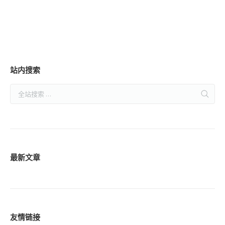
fringilla purus eros quis
fringilla purus eros quis
liquam bibendum estionosa
liquam bibendum estionosa
semper.
lorem.
站内搜索
最新文章
友情链接