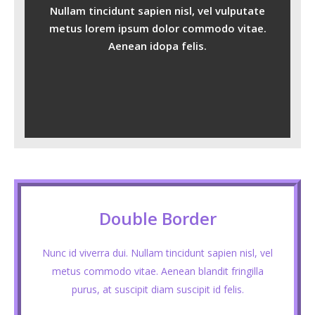
Nullam tincidunt sapien nisl, vel vulputate
metus lorem ipsum dolor commodo vitae.
Aenean idopa felis.
Double Border
Nunc id viverra dui. Nullam tincidunt sapien nisl, vel
metus commodo vitae. Aenean blandit fringilla
purus, at suscipit diam suscipit id felis.