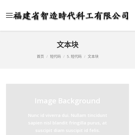
文本块
当前位置：
首页
短代码
5. 短代码
文本块
Image Background
Nunc id viverra dui. Nullam tincidunt
sapien nisl blandit fringilla purus, at
suscipit diam suscipit id felis.