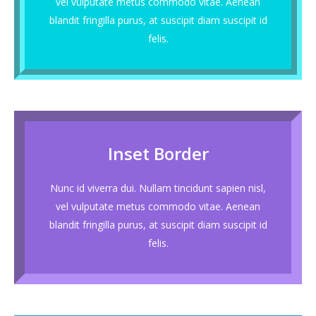
vel vulputate metus commodo vitae. Aenean
blandit fringilla purus, at suscipit diam suscipit id
felis.
Inset Border
Nunc id viverra dui. Nullam tincidunt sapien nisl,
vel vulputate metus commodo vitae. Aenean
blandit fringilla purus, at suscipit diam suscipit id
felis.