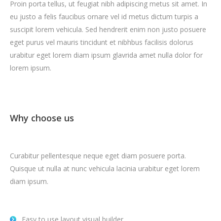
Proin porta tellus, ut feugiat nibh adipiscing metus sit amet. In
eu justo a felis faucibus ornare vel id metus dictum turpis a
suscipit lorem vehicula. Sed hendrerit enim non justo posuere
eget purus vel mauris tincidunt et nibhbus facilisis dolorus
urabitur eget lorem diam ipsum glavrida amet nulla dolor for
lorem ipsum.
Why choose us
Curabitur pellentesque neque eget diam posuere porta.
Quisque ut nulla at nunc vehicula lacinia urabitur eget lorem
diam ipsum.
Easy to use layout visual builder