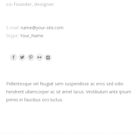
co-founder, designer
E-mail:
name@your-site.com
Skype:
Your_Name
Pellentesque vel feugiat sem suspendisse ac eros sed odio
hendrerit ullamcorper ac sit amet lacus. Vestibulum ante ipsum
primis in faucibus orci luctus.